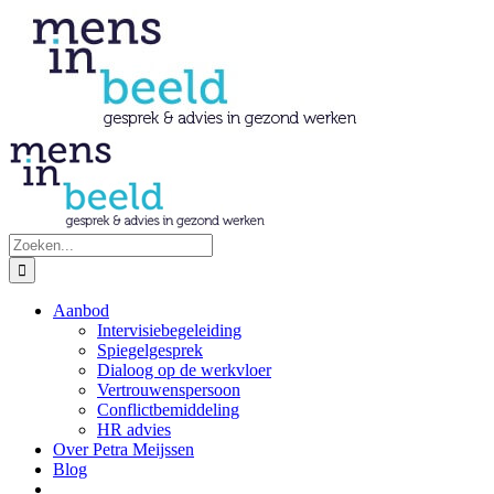
Ga
naar
inhoud
Zoeken
naar:
Aanbod
Intervisiebegeleiding
Spiegelgesprek
Dialoog op de werkvloer
Vertrouwenspersoon
Conflictbemiddeling
HR advies
Over Petra Meijssen
Blog