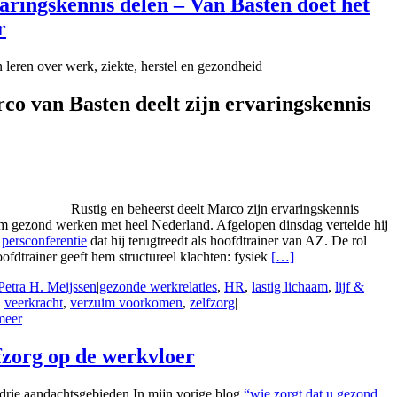
aringskennis delen – Van Basten doet het
r
leren over werk, ziekte, herstel en gezondheid
co van Basten deelt zijn ervaringskennis
Rustig en beheerst deelt Marco zijn ervaringskennis
m gezond werken met heel Nederland. Afgelopen dinsdag vertelde hij
n
persconferentie
dat hij terugtreedt als hoofdtrainer van AZ. De rol
ofdtrainer geeft hem structureel klachten: fysiek
[…]
Petra H. Meijssen
|
gezonde werkrelaties
,
HR
,
lastig lichaam
,
lijf &
,
veerkracht
,
verzuim voorkomen
,
zelfzorg
|
meer
fzorg op de werkvloer
 drie aandachtsgebieden In mijn vorige blog
“wie zorgt dat u gezond