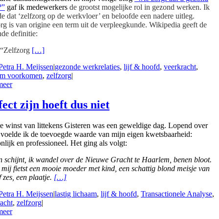
?”
gaf ik medewerkers
de grootst mogelijke rol in gezond werken. Ik
 dat ‘zelfzorg op de werkvloer’ en beloofde een nadere uitleg.
rg is van origine een term uit de verpleegkunde. Wikipedia geeft de
de definitie:
“Zelfzorg
[…]
Petra H. Meijssen
|
gezonde werkrelaties
,
lijf & hoofd
,
veerkracht
,
im voorkomen
,
zelfzorg
|
meer
ect zijn hoeft dus niet
e winst van littekens Gisteren was een geweldige dag. Lopend over
, voelde ik de toevoegde waarde van mijn eigen kwetsbaarheid:
nlijk en professioneel. Het ging als volgt:
 schijnt, ik wandel over de Nieuwe Gracht te Haarlem, benen bloot.
mij fietst een mooie moeder met kind, een schattig blond meisje van
f zes, een plaatje.
[…]
Petra H. Meijssen
|
lastig lichaam
,
lijf & hoofd
,
Transactionele Analyse
,
acht
,
zelfzorg
|
meer