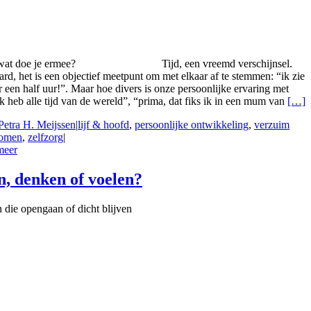
wat doe je ermee?
Tijd, een vreemd verschijnsel.
ard, het is een objectief meetpunt om met elkaar af te stemmen: “ik zie
r een half uur!”. Maar hoe divers is onze persoonlijke ervaring met
“ik heb alle tijd van de wereld”, “prima, dat fiks ik in een mum van
[…]
Petra H. Meijssen
|
lijf & hoofd
,
persoonlijke ontwikkeling
,
verzuim
omen
,
zelfzorg
|
meer
n, denken of voelen?
 die opengaan of dicht blijven