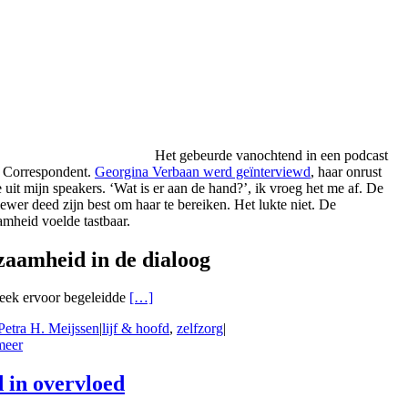
Het gebeurde vanochtend in een podcast
 Correspondent.
Georgina Verbaan werd geïnterviewd
, haar onrust
 uit mijn speakers. ‘Wat is er aan de hand?’, ik vroeg het me af. De
iewer deed zijn best om haar te bereiken. Het lukte niet. De
mheid voelde tastbaar.
zaamheid in de dialoog
eek ervoor begeleidde
[…]
Petra H. Meijssen
|
lijf & hoofd
,
zelfzorg
|
meer
d in overvloed