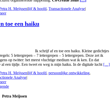
ichzelf organiserende happening.
Co-creatie zoals
[…]
Petra H. Meijssen
|
lijf & hoofd
,
Transactionele Analyse
|
meer
en toe een haiku
Ik schrijf af en toe een haiku. Kleine gedichtjes
regels: 5 lettergrepen – 7 lettergrepen – 5 lettergrepen. Deze zet ik
gens op twitter: het meest vluchtige medium wat ik ken. En dat
 al een tijdje. Een tweet en weg is mijn haiku. In de digitale lucht
[…]
Petra H. Meijssen
|
lijf & hoofd
,
persoonlijke ontwikkeling
,
ctionele Analyse
|
meer
gende
Petra Meijssen