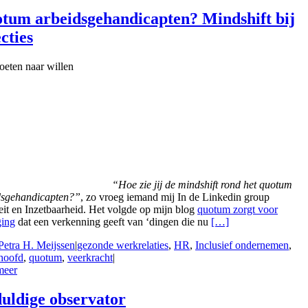
tum arbeidsgehandicapten? Mindshift bij
cties
oeten naar willen
“Hoe zie jij de mindshift rond het quotum
dsgehandicapten?”
, zo vroeg iemand mij In de Linkedin group
teit en Inzetbaarheid. Het volgde op mijn blog
quotum zorgt voor
ing
dat een verkenning geeft van ‘dingen die nu
[…]
Petra H. Meijssen
|
gezonde werkrelaties
,
HR
,
Inclusief ondernemen
,
 hoofd
,
quotum
,
veerkracht
|
meer
uldige observator