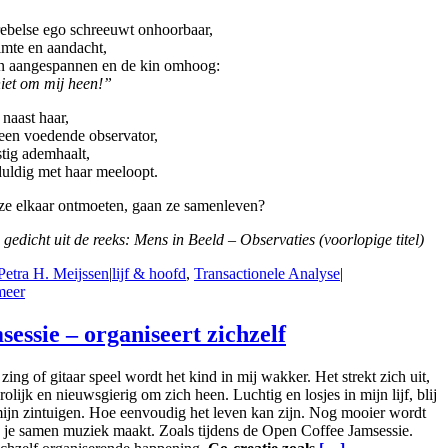
ebelse ego schreeuwt onhoorbaar,
imte en aandacht,
en aangespannen en de kin omhoog:
iet om mij heen!”
 naast haar,
 een voedende observator,
stig ademhaalt,
uldig met haar meeloopt.
ze elkaar ontmoeten, gaan ze samenleven?
 gedicht uit de reeks: Mens in Beeld – Observaties (voorlopige titel)
Petra H. Meijssen
|
lijf & hoofd
,
Transactionele Analyse
|
meer
sessie – organiseert zichzelf
 zing of gitaar speel wordt het kind in mij wakker. Het strekt zich uit,
vrolijk en nieuwsgierig om zich heen. Luchtig en losjes in mijn lijf, blij
mijn zintuigen. Hoe eenvoudig het leven kan zijn. Nog mooier wordt
s je samen muziek maakt. Zoals tijdens de Open Coffee Jamsessie.