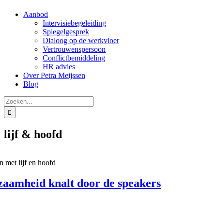
Aanbod
Intervisiebegeleiding
Spiegelgesprek
Dialoog op de werkvloer
Vertrouwenspersoon
Conflictbemiddeling
HR advies
Over Petra Meijssen
Blog
Zoeken
naar:
lijf & hoofd
 met lijf en hoofd
zaamheid knalt door de speakers