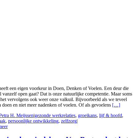
heeft een eigen voorkeur in Doen, Denken of Voelen. Een deur die
l vanzelf open gaat? Dat is onze natuurlijke competentie. Maar soms
het vervolgens ook weer onze valkuil. Bijvoorbeeld als we teveel
n doen en niet meer nadenken of voelen. Of als gevoelens
[…]
Petra H. Meijssen
|
gezonde werkrelaties
,
groeikans
,
lijf & hoofd
,
mak
,
persoonlijke ontwikkeling
,
zelfzorg
|
meer