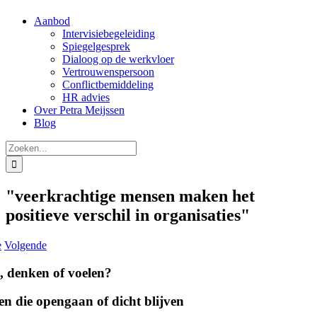
Aanbod
Intervisiebegeleiding
Spiegelgesprek
Dialoog op de werkvloer
Vertrouwenspersoon
Conflictbemiddeling
HR advies
Over Petra Meijssen
Blog
Zoeken
naar:
"veerkrachtige mensen maken het
positieve verschil in organisaties"
e
Volgende
, denken of voelen?
en die opengaan of dicht blijven