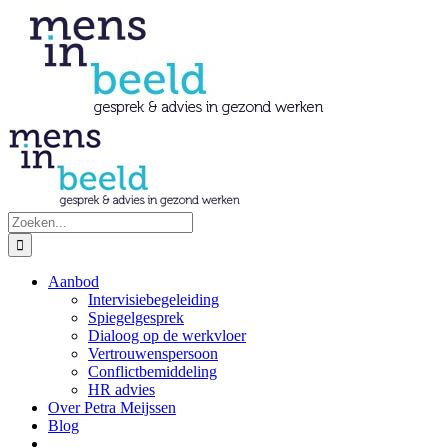
Ga
naar
inhoud
Zoeken
naar:
Aanbod
Intervisiebegeleiding
Spiegelgesprek
Dialoog op de werkvloer
Vertrouwenspersoon
Conflictbemiddeling
HR advies
Over Petra Meijssen
Blog