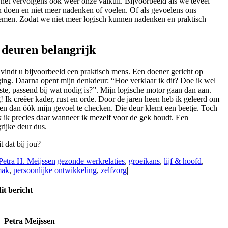
het vervolgens ook weer onze valkuil. Bijvoorbeeld als we teveel
n doen en niet meer nadenken of voelen. Of als gevoelens ons
emen. Zodat we niet meer logisch kunnen nadenken en praktisch
e deuren belangrijk
 vindt u bijvoorbeeld een praktisch mens. Een doener gericht op
ng. Daarna opent mijn denkdeur: “Hoe verklaar ik dit? Doe ik wel
iste, passend bij wat nodig is?”. Mijn logische motor gaan dan aan.
g! Ik creëer kader, rust en orde. Door de jaren heen heb ik geleerd om
en dan óók mijn gevoel te checken. Die deur klemt een beetje. Toch
 ik precies daar wanneer ik mezelf voor de gek houdt. Een
rijke deur dus.
t dat bij jou?
Petra H. Meijssen
|
gezonde werkrelaties
,
groeikans
,
lijf & hoofd
,
mak
,
persoonlijke ontwikkeling
,
zelfzorg
|
it bericht
ook
t
dIn
sApp
Petra Meijssen