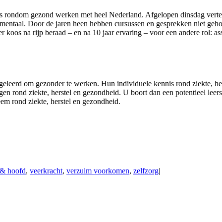
nis rondom gezond werken met heel Nederland. Afgelopen dinsdag vertel
n mentaal. Door de jaren heen hebben cursussen en gesprekken niet geho
oos na rijp beraad – en na 10 jaar ervaring – voor een andere rol: assi
eleerd om gezonder te werken. Hun individuele kennis rond ziekte, hers
gen rond ziekte, herstel en gezondheid. U boort dan een potentieel leer
eem rond ziekte, herstel en gezondheid.
f & hoofd
,
veerkracht
,
verzuim voorkomen
,
zelfzorg
|