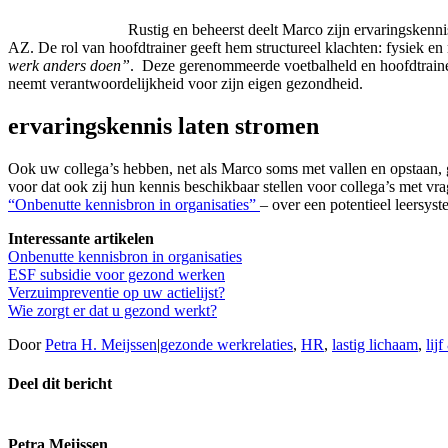
Rustig en beheerst deelt Marco zijn ervaringsken
AZ. De rol van hoofdtrainer geeft hem structureel klachten: fysiek e
werk anders doen”
. Deze gerenommeerde voetbalheld en hoofdtrainer k
neemt verantwoordelijkheid voor zijn eigen gezondheid.
ervaringskennis laten stromen
Ook uw collega’s hebben, net als Marco soms met vallen en opstaan, g
voor dat ook zij hun kennis beschikbaar stellen voor collega’s met vra
“Onbenutte kennisbron in organisaties”
– over een potentieel leersyst
Interessante artikelen
Onbenutte kennisbron in organisaties
ESF subsidie voor gezond werken
Verzuimpreventie op uw actielijst?
Wie zorgt er dat u gezond werkt?
Door
Petra H. Meijssen
|
gezonde werkrelaties
,
HR
,
lastig lichaam
,
lij
Deel dit bericht
Facebook
X
Reddit
LinkedIn
WhatsApp
E-
mail
Petra Meijssen