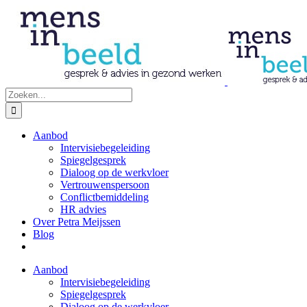
Ga
naar
inhoud
Zoeken
naar:
Aanbod
Intervisiebegeleiding
Spiegelgesprek
Dialoog op de werkvloer
Vertrouwenspersoon
Conflictbemiddeling
HR advies
Over Petra Meijssen
Blog
Aanbod
Intervisiebegeleiding
Spiegelgesprek
Dialoog op de werkvloer