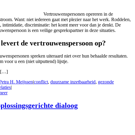
Vertrouwenspersonen opereren in de
troom. Want: niet iedereen gaat met plezier naar het werk. Roddelen,
, intimidatie, discriminatie: het komt meer voor dan je denkt. De
uwenspersoon is een veilige gesprekspartner in deze situaties.
 levert de vertrouwenspersoon op?
uwenspersonen spreken uiteraard niet over hun behaalde resultaten.
 voor u een (niet uitputtend) lijstje.
[…]
Petra H. Meijssen
|
conflict
,
duurzame inzetbaarheid
,
gezonde
laties
|
meer
oplossingsgerichte dialoog