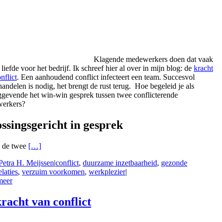
Klagende medewerkers doen dat vaak
 liefde voor het bedrijf. Ik schreef hier al over in mijn blog: de
kracht
nflict
. Een aanhoudend conflict infecteert een team. Succesvol
andelen is nodig, het brengt de rust terug. Hoe begeleid je als
ggevende het win-win gesprek tussen twee conflicterende
erkers?
ossingsgericht in gesprek
 de twee
[…]
Petra H. Meijssen
|
conflict
,
duurzame inzetbaarheid
,
gezonde
laties
,
verzuim voorkomen
,
werkplezier
|
meer
kracht van conflict