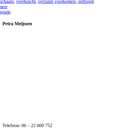
 lichaam
,
veerkracht
,
verzuim voorkomen
,
zelfzorg
|
meer
gende
Petra Meijssen
Telefoon: 06 – 22 600 752