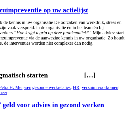
zuimpreventie op uw actielijst
k de kennis in uw organisatie De oorzaken van werkdruk, stress en
 zijn vaak verspreid: in de organisatie én in het team én bij
erkers.
“Hoe krijgt u grip op deze problematiek?”
Mijn advies: start
rzuimpreventie via de aanwezige kennis in uw organisatie. Zo houdt
s, de interventies worden niet complexer dan nodig.
gmatisch starten
[…]
Petra H. Meijssen
|
gezonde werkrelaties
,
HR
,
verzuim voorkomen
|
meer
 geld voor advies in gezond werken