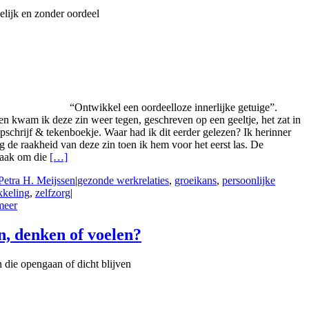
elijk en zonder oordeel
“Ontwikkel een oordeelloze innerlijke getuige”.
en kwam ik deze zin weer tegen, geschreven op een geeltje, het zat in
pschrijf & tekenboekje. Waar had ik dit eerder gelezen? Ik herinner
 de raakheid van deze zin toen ik hem voor het eerst las. De
aak om die
[…]
Petra H. Meijssen
|
gezonde werkrelaties
,
groeikans
,
persoonlijke
kkeling
,
zelfzorg
|
meer
n, denken of voelen?
 die opengaan of dicht blijven