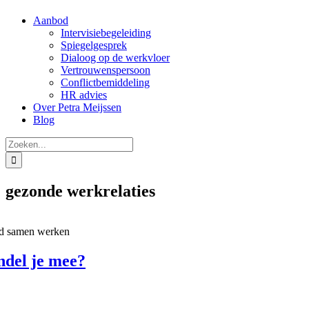
Aanbod
Intervisiebegeleiding
Spiegelgesprek
Dialoog op de werkvloer
Vertrouwenspersoon
Conflictbemiddeling
HR advies
Over Petra Meijssen
Blog
Zoeken
naar:
gezonde werkrelaties
d samen werken
del je mee?