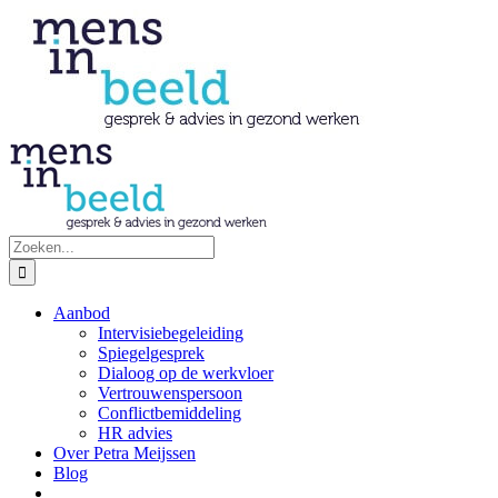
Ga
naar
inhoud
Zoeken
naar:
Aanbod
Intervisiebegeleiding
Spiegelgesprek
Dialoog op de werkvloer
Vertrouwenspersoon
Conflictbemiddeling
HR advies
Over Petra Meijssen
Blog