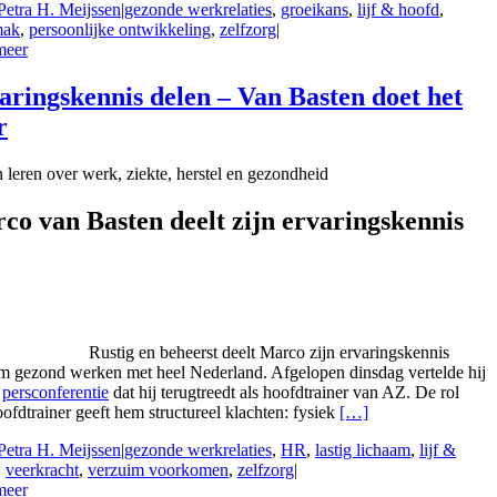
Petra H. Meijssen
|
gezonde werkrelaties
,
groeikans
,
lijf & hoofd
,
mak
,
persoonlijke ontwikkeling
,
zelfzorg
|
meer
aringskennis delen – Van Basten doet het
r
leren over werk, ziekte, herstel en gezondheid
co van Basten deelt zijn ervaringskennis
Rustig en beheerst deelt Marco zijn ervaringskennis
m gezond werken met heel Nederland. Afgelopen dinsdag vertelde hij
n
persconferentie
dat hij terugtreedt als hoofdtrainer van AZ. De rol
ofdtrainer geeft hem structureel klachten: fysiek
[…]
Petra H. Meijssen
|
gezonde werkrelaties
,
HR
,
lastig lichaam
,
lijf &
,
veerkracht
,
verzuim voorkomen
,
zelfzorg
|
meer