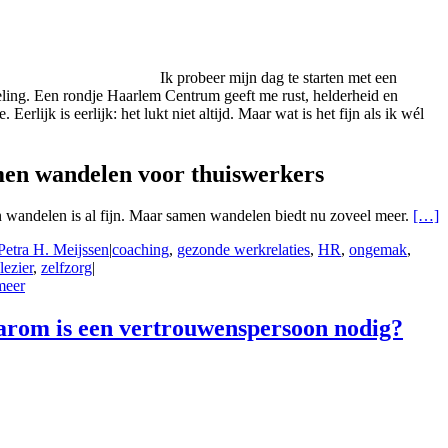
Ik probeer mijn dag te starten met een
ing. Een rondje Haarlem Centrum geeft me rust, helderheid en
. Eerlijk is eerlijk: het lukt niet altijd. Maar wat is het fijn als ik wél
en wandelen voor thuiswerkers
 wandelen is al fijn. Maar samen wandelen biedt nu zoveel meer.
[…]
Petra H. Meijssen
|
coaching
,
gezonde werkrelaties
,
HR
,
ongemak
,
ezier
,
zelfzorg
|
meer
rom is een vertrouwenspersoon nodig?