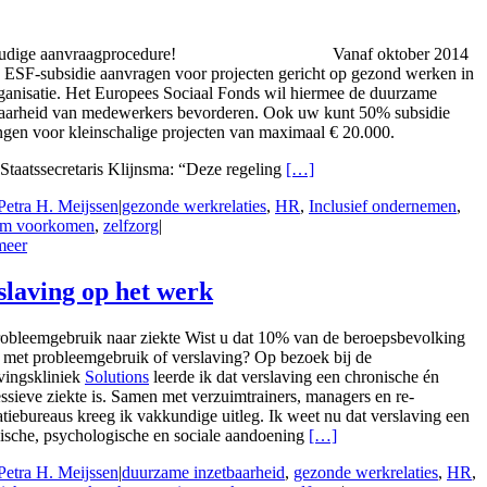
udige aanvraagprocedure!
Vanaf oktober 2014
 ESF-subsidie aanvragen voor projecten gericht op gezond werken in
ganisatie. Het Europees Sociaal Fonds wil hiermee de duurzame
baarheid van medewerkers bevorderen. Ook uw kunt 50% subsidie
gen voor kleinschalige projecten van maximaal € 20.000.
Staatssecretaris Klijnsma: “Deze regeling
[…]
Petra H. Meijssen
|
gezonde werkrelaties
,
HR
,
Inclusief ondernemen
,
im voorkomen
,
zelfzorg
|
meer
slaving op het werk
robleemgebruik naar ziekte Wist u dat 10% van de beroepsbevolking
 met probleemgebruik of verslaving? Op bezoek bij de
vingskliniek
Solutions
leerde ik dat verslaving een chronische én
ssieve ziekte is. Samen met verzuimtrainers, managers en re-
atiebureaus kreeg ik vakkundige uitleg. Ik weet nu dat verslaving een
ische, psychologische en sociale aandoening
[…]
Petra H. Meijssen
|
duurzame inzetbaarheid
,
gezonde werkrelaties
,
HR
,