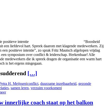
e positieve intentie
“Boosheid
it een liefdevol hart. Spreek daarom met klagende medewerkers. Zij
 een positieve intentie”, zo sprak Fritz Mautsch afgelopen vrijdag
s een symposium over conflict & leiderschap. Herkenbaar! Alle
de medewerkers die ik spreek dragen de organisatie een warm hart
och is het ergens misgegaan.
 sudderend
[…]
Petra H. Meijssen
|
conflict
,
duurzame inzetbaarheid
,
gezonde
laties
,
samen leren
,
verzuim voorkomen
|
meer
w innerlijke coach staat op het balkon