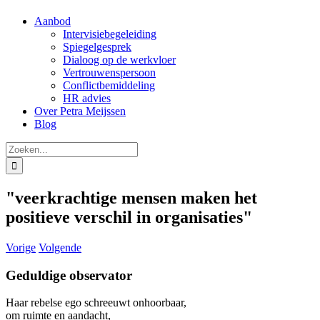
Aanbod
Intervisiebegeleiding
Spiegelgesprek
Dialoog op de werkvloer
Vertrouwenspersoon
Conflictbemiddeling
HR advies
Over Petra Meijssen
Blog
Zoeken
naar:
"veerkrachtige mensen maken het
positieve verschil in organisaties"
Vorige
Volgende
Geduldige observator
Haar rebelse ego schreeuwt onhoorbaar,
om ruimte en aandacht,