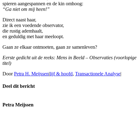
spieren aangespannen en de kin omhoog:
“Ga niet om mij heen!”
Direct naast haar,
zie ik een voedende observator,
die rustig ademhaalt,
en geduldig met haar meeloopt.
Gaan ze elkaar ontmoeten, gaan ze samenleven?
Eerste gedicht uit de reeks: Mens in Beeld – Observaties (voorlopige
titel)
Door
Petra H. Meijssen
|
lijf & hoofd
,
Transactionele Analyse
|
Deel dit bericht
Facebook
X
Reddit
LinkedIn
WhatsApp
E-
mail
Petra Meijssen