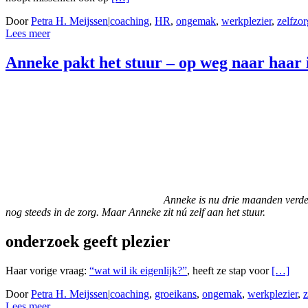
Door
Petra H. Meijssen
|
coaching
,
HR
,
ongemak
,
werkplezier
,
zelfzor
Lees meer
Anneke pakt het stuur – op weg naar haar 
Anneke is nu drie maanden verde
nog steeds in de zorg.
Maar Anneke zit nú zelf aan het stuur.
onderzoek geeft plezier
Haar vorige vraag:
“wat wil ik eigenlijk?”
, heeft ze stap voor
[…]
Door
Petra H. Meijssen
|
coaching
,
groeikans
,
ongemak
,
werkplezier
,
z
Lees meer