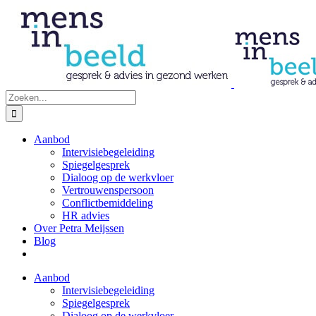
Ga
naar
inhoud
Zoeken
naar:
Aanbod
Intervisiebegeleiding
Spiegelgesprek
Dialoog op de werkvloer
Vertrouwenspersoon
Conflictbemiddeling
HR advies
Over Petra Meijssen
Blog
Aanbod
Intervisiebegeleiding
Spiegelgesprek
Dialoog op de werkvloer