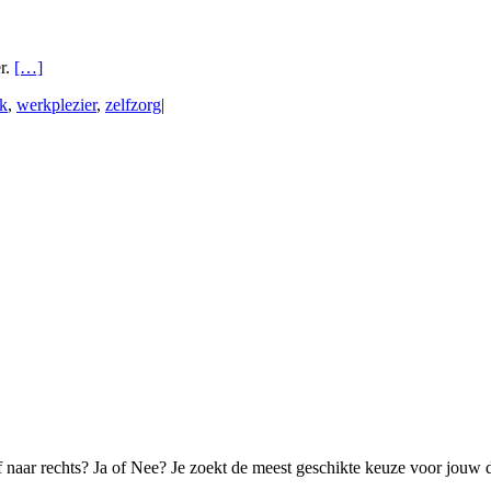
r.
[…]
k
,
werkplezier
,
zelfzorg
|
of naar rechts? Ja of Nee? Je zoekt de meest geschikte keuze voor jouw 