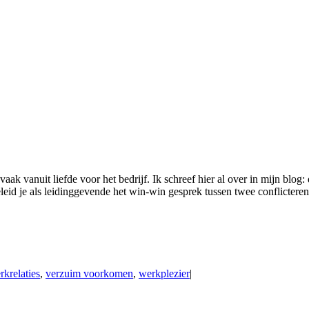
k vanuit liefde voor het bedrijf. Ik schreef hier al over in mijn blog:
eleid je als leidinggevende het win-win gesprek tussen twee conflicter
krelaties
,
verzuim voorkomen
,
werkplezier
|