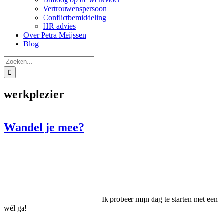
Vertrouwenspersoon
Conflictbemiddeling
HR advies
Over Petra Meijssen
Blog
Zoeken
naar:
werkplezier
Wandel je mee?
Ik probeer mijn dag te starten met een 
wél ga!