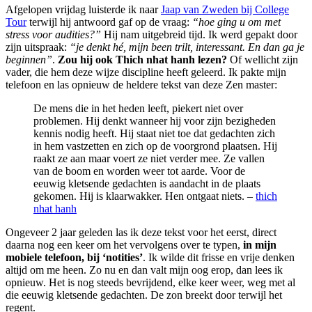
Afgelopen vrijdag luisterde ik naar
Jaap van Zweden bij College
Tour
terwijl hij antwoord gaf op de vraag:
“hoe ging u om met
stress voor audities?”
Hij nam uitgebreid tijd. Ik werd gepakt door
zijn uitspraak:
“je denkt hé, mijn been trilt, interessant. En dan ga je
beginnen”
.
Zou hij ook Thich nhat hanh lezen?
Of wellicht zijn
vader, die hem deze wijze discipline heeft geleerd. Ik pakte mijn
telefoon en las opnieuw de heldere tekst van deze Zen master:
De mens die in het heden leeft, piekert niet over
problemen. Hij denkt wanneer hij voor zijn bezigheden
kennis nodig heeft. Hij staat niet toe dat gedachten zich
in hem vastzetten en zich op de voorgrond plaatsen. Hij
raakt ze aan maar voert ze niet verder mee. Ze vallen
van de boom en worden weer tot aarde. Voor de
eeuwig kletsende gedachten is aandacht in de plaats
gekomen. Hij is klaarwakker. Hen ontgaat niets. –
thich
nhat hanh
Ongeveer 2 jaar geleden las ik deze tekst voor het eerst, direct
daarna nog een keer om het vervolgens over te typen,
in mijn
mobiele telefoon, bij ‘notities’
. Ik wilde dit frisse en vrije denken
altijd om me heen. Zo nu en dan valt mijn oog erop, dan lees ik
opnieuw. Het is nog steeds bevrijdend, elke keer weer, weg met al
die eeuwig kletsende gedachten. De zon breekt door terwijl het
regent.