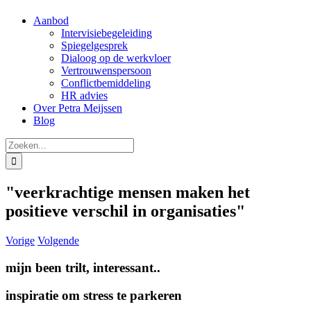
Aanbod
Intervisiebegeleiding
Spiegelgesprek
Dialoog op de werkvloer
Vertrouwenspersoon
Conflictbemiddeling
HR advies
Over Petra Meijssen
Blog
Zoeken
naar:
"veerkrachtige mensen maken het
positieve verschil in organisaties"
Vorige
Volgende
mijn been trilt, interessant..
inspiratie om stress te parkeren