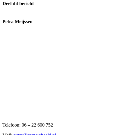
Deel dit bericht
Facebook
X
Reddit
LinkedIn
WhatsApp
E-
mail
Petra Meijssen
Telefoon: 06 – 22 600 752