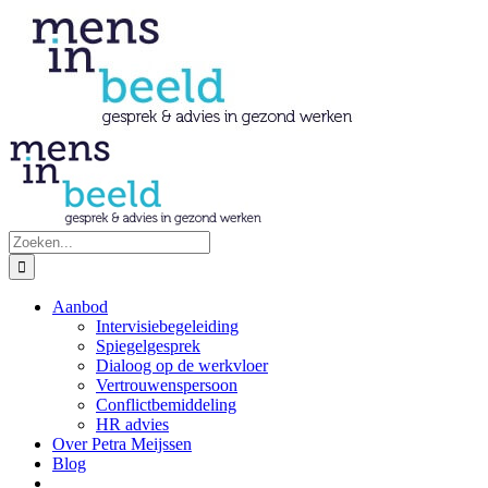
Ga
naar
inhoud
Zoeken
naar:
Aanbod
Intervisiebegeleiding
Spiegelgesprek
Dialoog op de werkvloer
Vertrouwenspersoon
Conflictbemiddeling
HR advies
Over Petra Meijssen
Blog