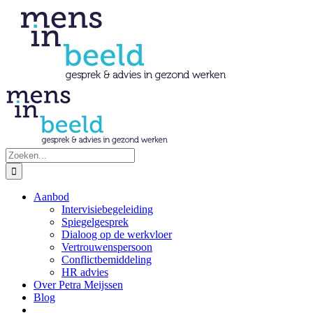
Ga
naar
inhoud
Zoeken
naar:
Aanbod
Intervisiebegeleiding
Spiegelgesprek
Dialoog op de werkvloer
Vertrouwenspersoon
Conflictbemiddeling
HR advies
Over Petra Meijssen
Blog