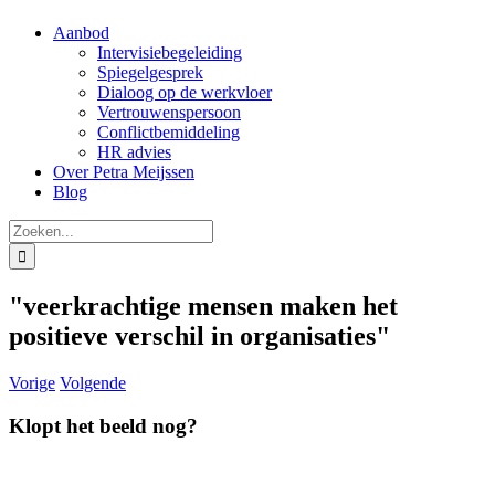
Aanbod
Intervisiebegeleiding
Spiegelgesprek
Dialoog op de werkvloer
Vertrouwenspersoon
Conflictbemiddeling
HR advies
Over Petra Meijssen
Blog
Zoeken
naar:
"veerkrachtige mensen maken het
positieve verschil in organisaties"
Vorige
Volgende
Klopt het beeld nog?