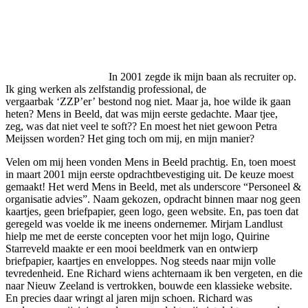
In 2001 zegde ik mijn baan als recruiter op.
Ik ging werken als zelfstandig professional, de
vergaarbak ‘ZZP’er’ bestond nog niet. Maar ja, hoe wilde ik gaan
heten? Mens in Beeld, dat was mijn eerste gedachte. Maar tjee,
zeg, was dat niet veel te soft?? En moest het niet gewoon Petra
Meijssen worden? Het ging toch om mij, en mijn manier?
Velen om mij heen vonden Mens in Beeld prachtig. En, toen moest
in maart 2001 mijn eerste opdrachtbevestiging uit.
De keuze moest
gemaakt! Het werd Mens in Beeld, met als underscore “Personeel &
organisatie advies”. Naam gekozen, opdracht binnen maar nog geen
kaartjes, geen briefpapier, geen logo, geen website. En, pas toen dat
geregeld was voelde ik me ineens ondernemer. Mirjam Landlust
hielp me met de eerste concepten voor het mijn logo, Quirine
Starreveld maakte er een mooi beeldmerk van en ontwierp
briefpapier, kaartjes en enveloppes. Nog steeds naar mijn volle
tevredenheid. Ene Richard wiens achternaam ik ben vergeten, en die
naar Nieuw Zeeland is vertrokken, bouwde een klassieke website.
En precies daar wringt al jaren mijn schoen. Richard was