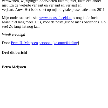
verdwenen, wijzigingen doorvoeren lukt mij niet, lukte een ander
niet. En de website verjaart en verjaart en verjaart en
verjaart. Auw. Het is de smet op mijn digitale presentatie anno 2011.
Mijn oude, statische site
www.mensinbeeld.nl
is nog in de lucht.
Maar, niet lang meer. Dus, voor de nostalgische mens onder ons. Go
see! Zo lang het nog kan.
Wordt vervolgd
Door
Petra H. Meijssen
|
persoonlijke ontwikkeling
|
Deel dit bericht
Facebook
X
Reddit
LinkedIn
WhatsApp
E-
mail
Petra Meijssen