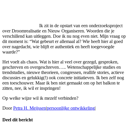
Ik zit in de opstart van een onderzoeksproject
over Droomrealisatie en Nieuw Organiseren. Woorden die je
verschillend kan uitleggen. Doe ik nu nog even niet. Mijn vraag op
dit moment is: “Wat gebeurt er allemaal al? Wie heeft hier al goed
over nagedacht, wie blijft er authentiek en heeft toegevoegde
waarde?”
Het voelt als chaos. Wat is hier al veel over gezegd, gesproken,
geschreven en overgeschreven….. Wetenschappelijke studies en
trendstudies, nieuwe theorieen, congressen, reallife stories, actieve
discussies en gelukkig(!) ook concrete initiatieven. Ik ben zelf nog
een toeschouwer. Maar ik ben niet gemaakt om op het balkon te
zitten, nee, ik wil er inspringen!
Op welke wijze wil ik mezelf verbinden?
Door
Petra H. Meijssen
|
persoonlijke ontwikkeling
|
Deel dit bericht
Facebook
X
Reddit
LinkedIn
WhatsApp
E-