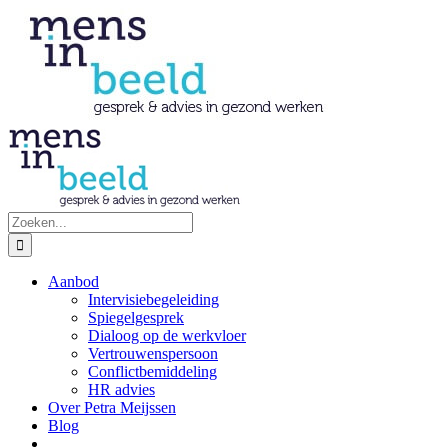
Ga
naar
inhoud
Zoeken
naar:
Aanbod
Intervisiebegeleiding
Spiegelgesprek
Dialoog op de werkvloer
Vertrouwenspersoon
Conflictbemiddeling
HR advies
Over Petra Meijssen
Blog