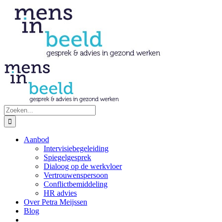
Ga
naar
inhoud
Zoeken
naar:
Aanbod
Intervisiebegeleiding
Spiegelgesprek
Dialoog op de werkvloer
Vertrouwenspersoon
Conflictbemiddeling
HR advies
Over Petra Meijssen
Blog