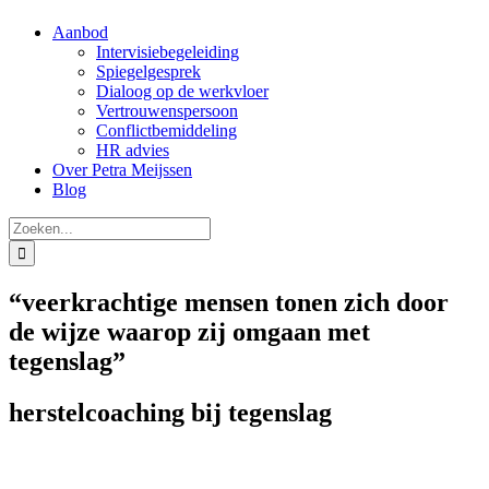
Aanbod
Intervisiebegeleiding
Spiegelgesprek
Dialoog op de werkvloer
Vertrouwenspersoon
Conflictbemiddeling
HR advies
Over Petra Meijssen
Blog
Zoeken
naar:
“veerkrachtige mensen tonen zich door
de wijze waarop zij omgaan met
tegenslag”
herstelcoaching bij tegenslag